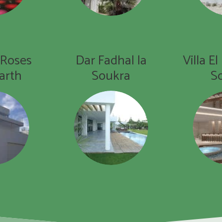
 Roses
Dar Fadhal la
Villa E
rth
Soukra
S