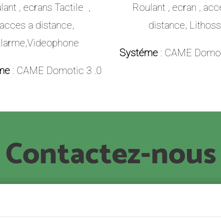
ant , ecrans Tactile ,
Roulant , ecran , acc
acces a distance,
distance, Lithoss
larme,Videophone
Systéme
: CAME Domoti
me
: CAME Domotic 3 .0
Contactez-nous