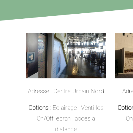
Adresse :
Centre Urbain Nord
Adr
Options
: Eclairage , Ventillos
Optio
On/Off, ecran , acces a
On
distance